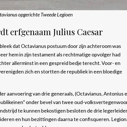
ctavianus opgerichte Tweede Legioen
dt erfgenaam Julius Caesar
. bleek dat Octavianus postuum door zijn achteroom was
eer hem in zijn testament als rechtmatige opvolger had
ter allerminst in een gespreid bedje terecht. Voor- en
renigden zich en stortten de republiek in een bloedige
er aanvoering van drie generaals, (Octavianus, Antonius 
epublikeinen” onder bevel van twee oud-volksvertegenwoo
indstrijd te kunnen bekostigen besloten de drie legerleide
uideren en hun bezittingen daarna te confisqueren. Legion