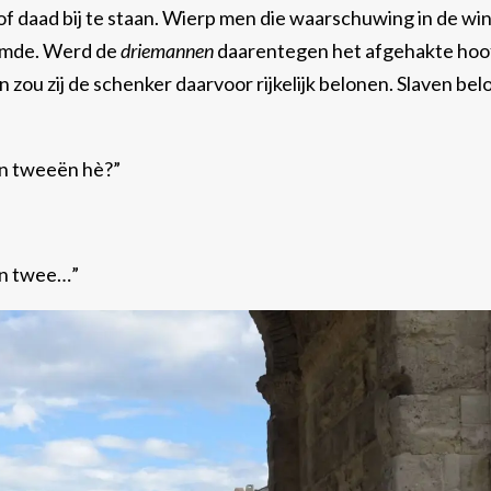
 daad bij te staan. Wierp men die waarschuwing in de wi
oemde. Werd de
driemannen
daarentegen het afgehakte hoo
 zou zij de schenker daarvoor rijkelijk belonen. Slaven be
z’n tweeën hè?”
van twee…”