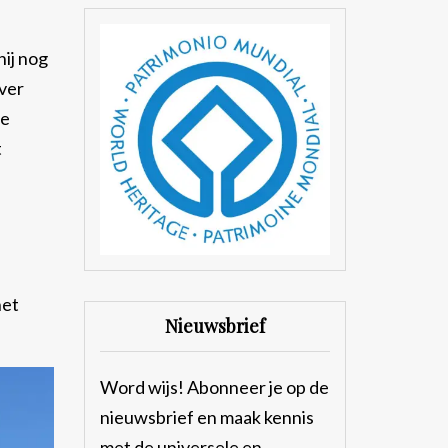
hij nog
ver
de
t
het
Nieuwsbrief
Word wijs! Abonneer je op de
nieuwsbrief en maak kennis
met de universele en