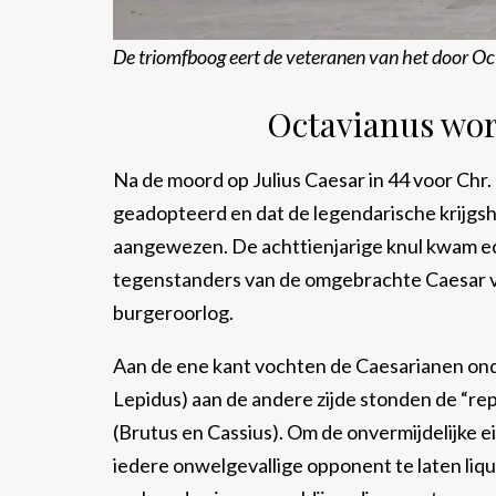
De triomfboog eert de veteranen van het door O
Octavianus wor
Na de moord op Julius Caesar in 44 voor Chr
geadopteerd en dat de legendarische krijgsh
aangewezen. De achttienjarige knul kwam ech
tegenstanders van de omgebrachte Caesar ve
burgeroorlog.
Aan de ene kant vochten de Caesarianen ond
Lepidus) aan de andere zijde stonden de “r
(Brutus en Cassius). Om de onvermijdelijke e
iedere onwelgevallige opponent te laten liq