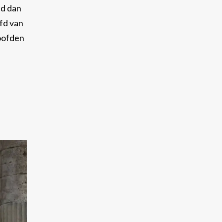
nd dan
fd van
loofden