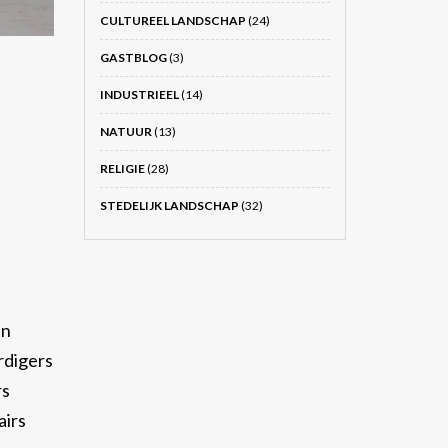
CULTUREEL LANDSCHAP
(24)
GASTBLOG
(3)
INDUSTRIEEL
(14)
NATUUR
(13)
RELIGIE
(28)
STEDELIJK LANDSCHAP
(32)
en
rdigers
rs
airs