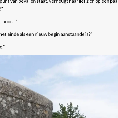
t punt van bevallen staat, verheugt haar lief zich op een paa
el!”
en, hoor…”
p het einde als een nieuw begin aanstaande is?”
ie.”