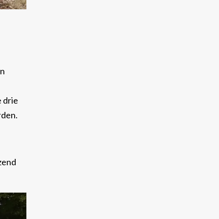
jn
 drie
eerden.
izend