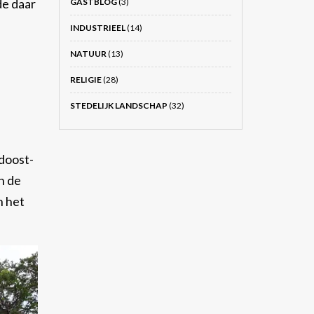
de daar
GASTBLOG
(3)
INDUSTRIEEL
(14)
NATUUR
(13)
RELIGIE
(28)
STEDELIJK LANDSCHAP
(32)
doost-
n de
n het