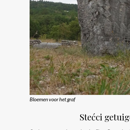
Bloemen voor het graf
Stećci getui