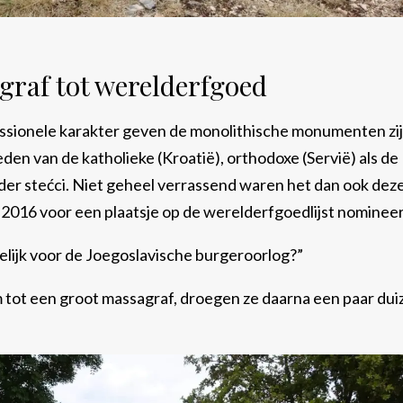
graf tot werelderfgoed
ssionele karakter geven de monolithische monumenten zi
den van de katholieke (Kroatië), orthodoxe (Servië) als de
er stećci. Niet geheel verrassend waren het dan ook deze
 2016 voor een plaatsje op de werelderfgoedlijst nomin
delijk voor de Joegoslavische burgeroorlog?”
m tot een groot massagraf, droegen ze daarna een paar du