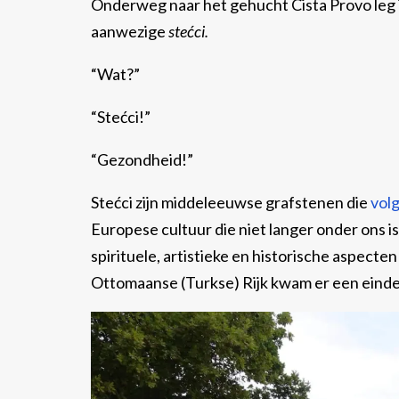
Onderweg naar het gehucht Cista Provo leg 
aanwezige
stećci.
“Wat?”
“Stećci!”
“Gezondheid!”
Stećci zijn middeleeuwse grafstenen die
vol
Europese cultuur die niet langer onder ons i
spirituele, artistieke en historische aspect
Ottomaanse (Turkse) Rijk kwam er een einde