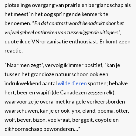
plotselinge overgang van prairie en berglandschap als
het meest in het oog springende kenmerk te
benoemen. “
En dat contrast wordt benadrukt door het
vrijwel geheel ontbreken van tussenliggende uitlopers
”,
quote ik de VN-organisatie enthousiast. Er komt geen
reactie.
“Naar men zegt”, vervolg ik immer positief, “kan je
tussen het grandioze natuurschoon ook een
indrukwekkend aantal
wilde dieren
spotten; behalve
hert, beer en wapiti (de Canadezen zeggen
elk
),
waarvoor ze je overal met knalgele verkeersborden
waarschuwen, kan je er ook lynx, eland, poema, otter,
wolf, bever, bizon, veelvraat, berggeit, coyote en
dikhoornschaap bewonderen…”