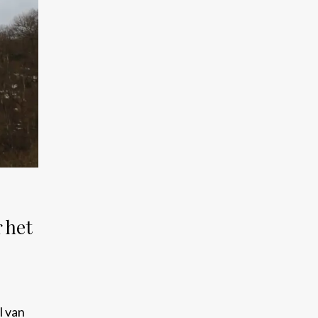
 het
l van