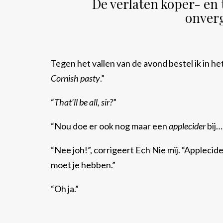
De verlaten koper- en
onverg
Tegen het vallen van de avond bestel ik in he
Cornish pasty
.”
“
That’ll be all, sir?
”
“Nou doe er ook nog maar een
applecider
bij…
“Nee joh!”, corrigeert Ech Nie mij. “Applecid
moet je hebben.”
“Oh ja.”