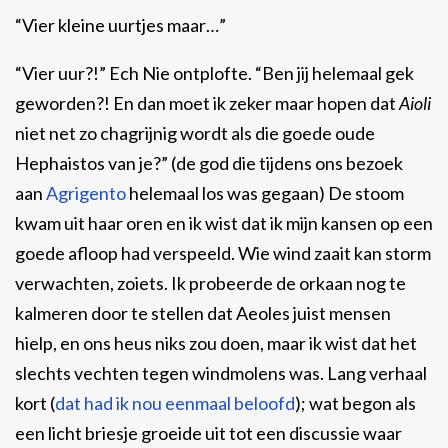
“Vier kleine uurtjes maar…”
“Vier uur?!” Ech Nie ontplofte. “Ben jij helemaal gek
geworden?! En dan moet ik zeker maar hopen dat
Aioli
niet net zo chagrijnig wordt als die goede oude
Hephaistos van je?” (de god die tijdens ons bezoek
aan
Agrigento
helemaal los was gegaan) De stoom
kwam uit haar oren en ik wist dat ik mijn kansen op een
goede afloop had verspeeld. Wie wind zaait kan storm
verwachten, zoiets. Ik probeerde de orkaan nog te
kalmeren door te stellen dat Aeoles juist mensen
hielp, en ons heus niks zou doen, maar ik wist dat het
slechts vechten tegen windmolens was. Lang verhaal
kort (
dat had ik nou eenmaal beloofd
); wat begon als
een licht briesje groeide uit tot een discussie waar