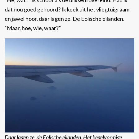
“Hè, wat?” Ik schoot als de bliksem overeind. Had ik
dat nou goed gehoord? Ik keek uit het vliegtuigraam
en jawel hoor, daar lagen ze. De Eolische eilanden.
“Maar, hoe, wie, waar?”
Daar lagen ze, de Eolische eilanden. Het kegelvormige