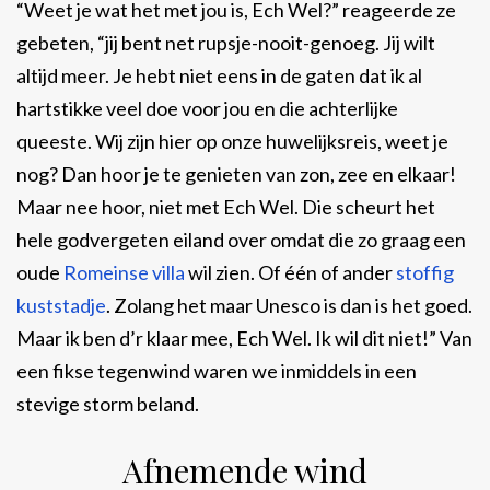
“Weet je wat het met jou is, Ech Wel?” reageerde ze
gebeten, “jij bent net rupsje-nooit-genoeg. Jij wilt
altijd meer. Je hebt niet eens in de gaten dat ik al
hartstikke veel doe voor jou en die achterlijke
queeste. Wij zijn hier op onze huwelijksreis, weet je
nog? Dan hoor je te genieten van zon, zee en elkaar!
Maar nee hoor, niet met Ech Wel. Die scheurt het
hele godvergeten eiland over omdat die zo graag een
oude
Romeinse villa
wil zien. Of één of ander
stoffig
kuststadje
. Zolang het maar Unesco is dan is het goed.
Maar ik ben d’r klaar mee, Ech Wel. Ik wil dit niet!” Van
een fikse tegenwind waren we inmiddels in een
stevige storm beland.
Afnemende wind