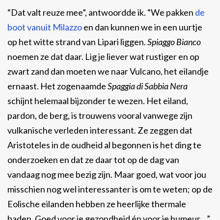
“Dat valt reuze mee”, antwoordde ik. “We pakken
de
boot vanuit Milazzo
en dan kunnen we in een uurtje
op het witte strand van Lipari liggen.
Spiaggo Bianco
noemen ze dat daar. Lig je liever wat rustiger en op
zwart zand dan moeten we naar Vulcano, het eilandje
ernaast. Het zogenaamde
Spaggia di Sabbia Nera
schijnt helemaal bijzonder te wezen. Het eiland,
pardon, de berg, is trouwens vooral vanwege zijn
vulkanische verleden interessant. Ze zeggen dat
Aristoteles in de oudheid al begonnen is het ding te
onderzoeken en dat ze daar tot op de dag van
vandaag nog mee bezig zijn. Maar goed, wat voor jou
misschien nog wel interessanter is om te weten; op de
Eolische eilanden hebben ze heerlijke thermale
baden. Goed voor je gezondheid én voor je humeur…”