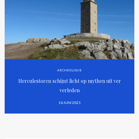
ARCHEOLOGIE
Herculestoren schijnt licht op mythen uit ver
verleden
14 JUNI 2021