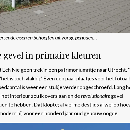
ersende eisen en behoeften uit vorige perioden…
 gevel in primaire kleuren
Ech Nie geen trek in een patrimoniumritje naar Utrecht. “
“het is toch vlakbij.” Even een paar plaatjes voor het fotoa
fgoedaantal is weer een stukje verder opgeschroefd. Lang 
t het interieur zou ik overslaan en de
revolutionaire
gevel
en te hebben. Dat klopte; al viel me destijds al wel op ho
e modern hij voor een honderd jaar oud gebouw oogde.