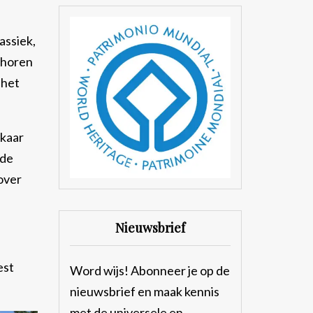
assiek,
 horen
 het
lkaar
lde
over
Nieuwsbrief
est
Word wijs! Abonneer je op de
nieuwsbrief en maak kennis
met de universele en