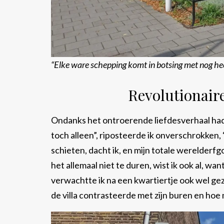
“Elke ware schepping komt in botsing met nog he
Revolutionaire
Ondanks het ontroerende liefdesverhaal had 
toch alleen”, riposteerde ik onverschrokken, 
schieten, dacht ik, en mijn totale werelder
het allemaal niet te duren, wist ik ook al, wan
verwachtte ik na een kwartiertje ook wel gezi
de villa contrasteerde met zijn buren en ho