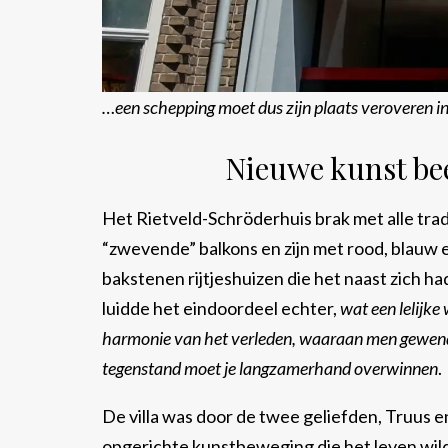
…een schepping moet dus zijn plaats veroveren i
Nieuwe kunst bee
Het Rietveld-Schröderhuis brak met alle tradi
“zwevende” balkons en zijn met rood, blauw e
bakstenen rijtjeshuizen die het naast zich h
luidde het eindoordeel echter,
wat een lelijke
harmonie van het verleden, waaraan men gewend i
tegenstand moet je langzamerhand overwinnen
.
De villa was door de twee geliefden, Truus en
opgerichte kunstbeweging die het leven wil