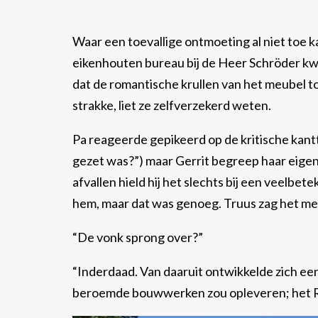
Waar een toevallige ontmoeting al niet toe ka
eikenhouten bureau bij de Heer Schröder kwa
dat de romantische krullen van het meubel t
strakke, liet ze zelfverzekerd weten.
Pa reageerde gepikeerd op de kritische kantt
gezet was?”) maar Gerrit begreep haar eigenli
afvallen hield hij het slechts bij een veelb
hem, maar dat was genoeg. Truus zag het me
“De vonk sprong over?”
“Inderdaad. Van daaruit ontwikkelde zich een
beroemde bouwwerken zou opleveren; het R