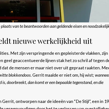
n plaats van te beantwoorden aan geldende eisen en noodzakelij
ldt nieuwe werkelijkheid uit
ties. Met zijn verspringende en gepleisterde vlakken, zijn
n geel geaccentueerde lijnen stak het zo schril af tegen d
ad dat de mensen er maar niet over uit gepraat raakten. Me
 witte blokkendoos
. Gerrit maalde er niet om, hij wist;
wanneer
s, doorbreekt, dan komt er een bepaalde tegenstand, en die
 Gerrit, ontworpen naar de ideeën van “De Stijl”, een in 1
de vereenvoudigen door het te verlossen van overtollighe