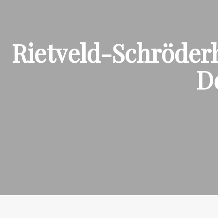
Rietveld-Schröderh
De