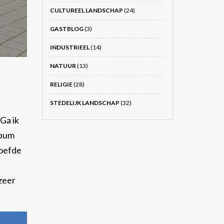
CULTUREEL LANDSCHAP
(24)
GASTBLOG
(3)
INDUSTRIEEL
(14)
NATUUR
(13)
RELIGIE
(28)
STEDELIJK LANDSCHAP
(32)
Ga ik
lbum
hoefde
ezeer