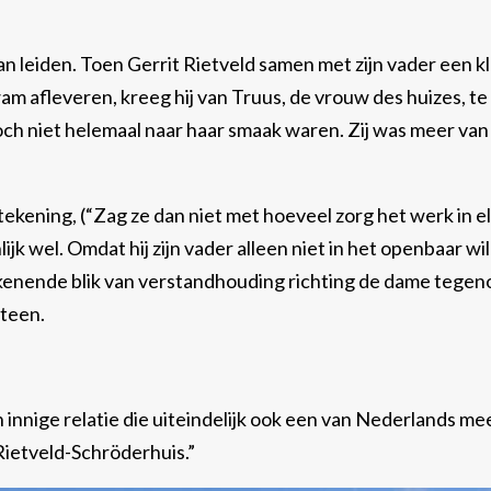
n leiden. Toen Gerrit Rietveld samen met zijn vader een kl
m afleveren, kreeg hij van Truus, de vrouw des huizes, te
och niet helemaal naar haar smaak waren. Zij was meer van
ekening, (“Zag ze dan niet met hoeveel zorg het werk in e
jk wel. Omdat hij zijn vader alleen niet in het openbaar wi
etekenende blik van verstandhouding richting de dame tegen
teen.
 innige relatie die uiteindelijk ook een van Nederlands me
ietveld-Schröderhuis.”