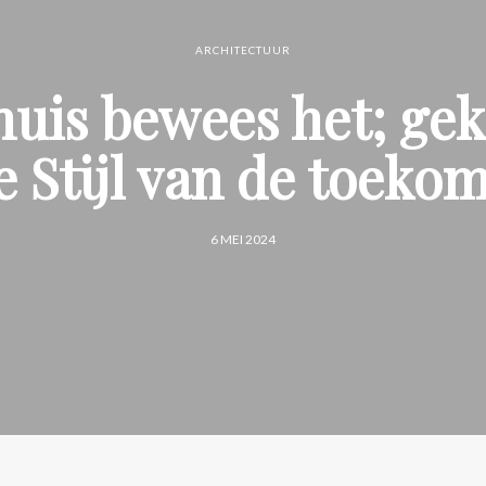
ARCHITECTUUR
uis bewees het; gek
 Stijl van de toeko
6 MEI 2024