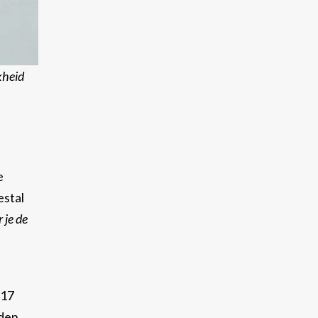
kheid
e
estal
 je de
917
den.