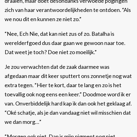
draaien, maar doet desondanks verwoede pogingen
zich van haar verantwoordelijkheden te ontdoen. “Als
we nou dit en kunnen ze niet zo.”
“Nee, Ech Nie, dat kan niet zus of zo. Batalha is
werelderfgoed dus daar gaan we gewoon naar toe.
Dat weet je toch? Doe niet zo moeilijk.”
Je zou verwachten dat de zaak daarmee was
afgedaan maar dit keer sputtert ons zonnetje nog wat
extra tegen. “Hier te kort, daar te lang en zo is het
toevallig ook nog eens een keer.” Doodmoe word ik er
van. Onverbiddelijk hard kap ik dan ook het geklaag af.
“Oké schatje, als je dan vandaag niet wil misschien dat
we dan morg…”
“Morgen ook niet. Dan is mijn pigment nog niet