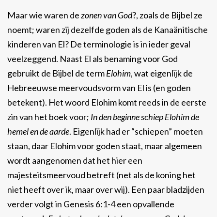
Maar wie waren de
zonen van God
?, zoals de Bijbel ze
noemt; waren zij dezelfde goden als de Kanaänitische
kinderen van El? De terminologie is in ieder geval
veelzeggend. Naast El als benaming voor God
gebruikt de Bijbel de term
Elohim
, wat eigenlijk de
Hebreeuwse meervoudsvorm van El is (en goden
betekent). Het woord Elohim komt reeds in de eerste
zin van het boek voor;
In den beginne schiep Elohim de
hemel en de aarde
. Eigenlijk had er “schiepen” moeten
staan, daar Elohim voor goden staat, maar algemeen
wordt aangenomen dat het hier een
majesteitsmeervoud betreft (net als de koning het
niet heeft over ik, maar over wij). Een paar bladzijden
verder volgt in Genesis 6:1-4 een opvallende