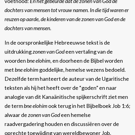
voetnood:
En het gebeurde dat de zonen van God de
dochters van mensen tot vrouw namen. In die tijd waren er
reuzen op aarde, de kinderen van de zonen van God en de
dochters van mensen
.
In de oorspronkelijke Hebreeuwse tekst is de
uitdrukking
zonen van God
een vertaling van de
woorden
bne elohim
, en doorheen de Bijbel worden
met
bne elohim
goddelijke, hemelse wezens bedoeld.
Dezelfde term hanteert de auteur van de Ugaritische
teksten als hij het heeft over de “goden” en naar
analogie van dit Kanaänitische spijkerschrift ziet men
de term
bne elohim
ook terug in het Bijbelboek Job 1:6;
alwaar de
zonen van God
een hemelse
raadvergadering houden en discussiëren over de
oprechte toewijding van wereldbewoner Job.