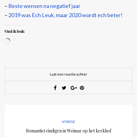
–
Beste wensen na negatief jaar
–
2019 was Ech Leuk, maar 2020 wordt ech beter!
Vind ik leuk:
Aan
het
laden...
Laat een reactie achter
VORIGE
Romantici eindigen in Weimar op het kerkhof