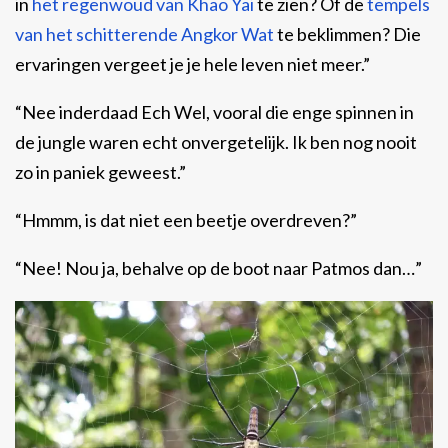
in
het regenwoud van Khao Yai
te zien? Of de
tempels
van het schitterende Angkor Wat
te beklimmen? Die
ervaringen vergeet je je hele leven niet meer.”
“Nee inderdaad Ech Wel, vooral die enge spinnen in
de jungle waren echt onvergetelijk. Ik ben nog nooit
zo in paniek geweest.”
“Hmmm, is dat niet een beetje overdreven?”
“Nee! Nou ja, behalve op de boot naar Patmos dan…”